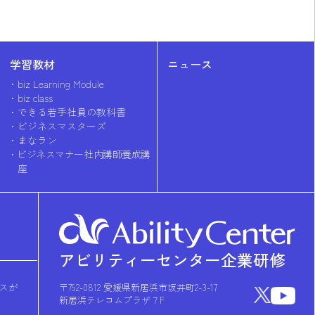
学習教材
ニュース
biz Learning Module
biz class
できる若手社員の教科書
ビジネスマスターズ
まなラン
ビジネスマナー社内講師養成講
座
アビリティーセンター企業研修
スが
〒792-0812 愛媛県新居浜市坂井町2-3-17
新居浜テレコムプラザ７F