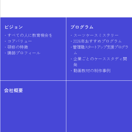
ビジョン
プログラム
すべての人に教育機会を
スーツケースミステリー
コアバリュー
2026年おすすめプログラム
研修の特徴
管理職
スタートアッ
プ支援プ
ログラ
講師プロフィール
ム
企業ごとのケーススタディ開
発
動画教材の制作事例
会社概要