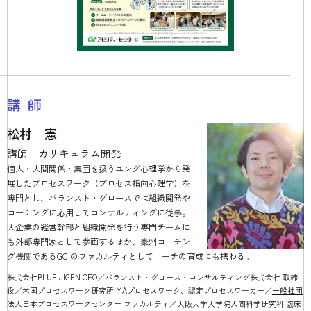
講師
松村 憲
講師｜カリキュラム開発
個人・人間関係・集団を扱うユング心理学から発
展したプロセスワーク（プロセス指向心理学）を
専門とし、バランスト・グロースでは組織開発や
コーチングに応用してコンサルティングに従事。
大企業の経営幹部と組織開発を行う専門チームに
も外部専門家として参画するほか、豪州コーチン
グ機関であるGCIのファカルティとしてコーチの育成にも携わる。
株式会社BLUE JIGEN CEO／バランスト・グロース・コンサルティング株式会社 取締
役／米国プロセスワーク研究所 MAプロセスワーク、認定プロセスワーカー／
一般社団
法人日本プロセスワークセンター ファカルティ
／大阪大学大学院人間科学研究科 臨床