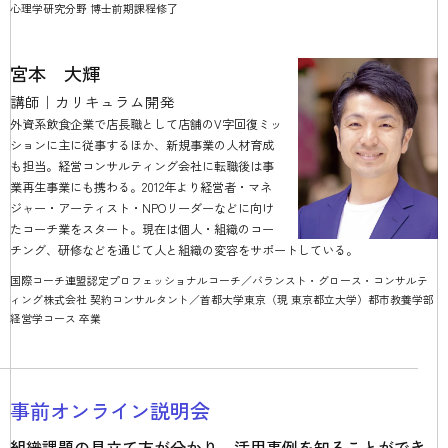
心理学研究分野 博士前期課程修了
宮本 大輝
講師｜カリキュラム開発
外資系飲食企業で店長職として店舗のV字回復ミッ
ションに主に従事するほか、新規事業の人材育成
も担当。経営コンサルティング会社に転職後は事
業再生事業にも携わる。2012年より経営者・マネ
ジャー・アーティスト・NPOリーダーなどに向け
たコーチ業をスタート。現在は個人・組織のコー
チング、研修などを通じて人と組織の変容をサポートしている。
国際コーチ連盟認定プロフェッショナルコーチ／バランスト・グロース・コンサルテ
ィング株式会社 契約コンサルタント／首都大学東京（現 東京都立大学）都市教養学部
経営学コース 卒業
事前オンライン説明会
組織課題の見立て方が分かり、活用事例を知ることができ