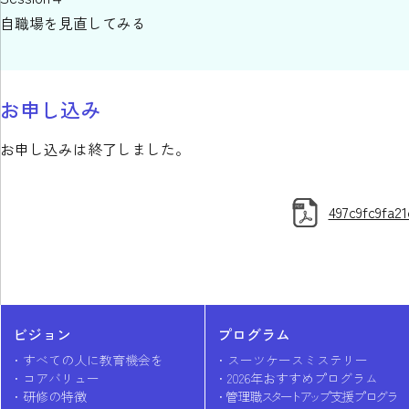
自職場を見直してみる
お申し込み
お申し込みは終了しました。
497c9fc9fa2
ビジョン
プログラム
すべての人に教育機会を
スーツケースミステリー
コアバリュー
2026年おすすめプログラム
研修の特徴
管理職
スタートアッ
プ支援プ
ログラ