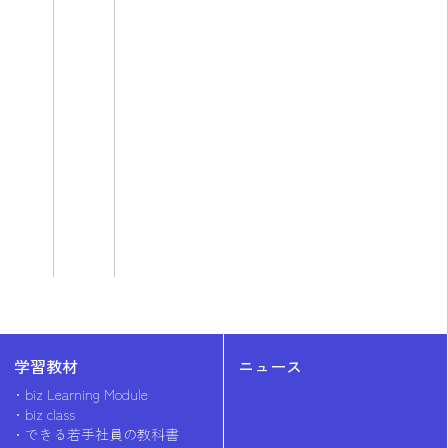
学習教材
ニュース
biz Learning Module
biz class
できる若手社員の教科書