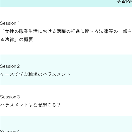
学習内
Session１
「女性の職業生活における活躍の推進に関する法律等の一部を
る法律」の概要
Session２
ケースで学ぶ職場のハラスメント
Session３
ハラスメントはなぜ起こる？
Session４